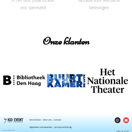
in het bos, jouw locatie
fantasie voor leerzame
ons speelveld
belevingen
Onze klanten
Activiteiten
|
Over ons
|
Contact
algemene voorwaarden
|
privacyverklaring
kvk nr: 85877336
Connect met Kid Event