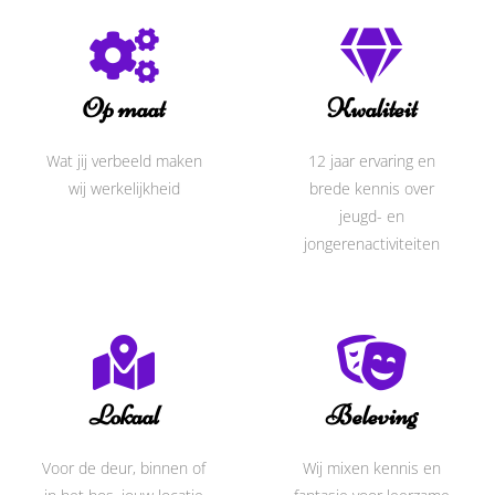
Op maat
Kwaliteit
Wat jij verbeeld maken
12 jaar ervaring en
wij werkelijkheid
brede kennis over
jeugd- en
jongerenactiviteiten
Lokaal
Beleving
Voor de deur, binnen of
Wij mixen kennis en